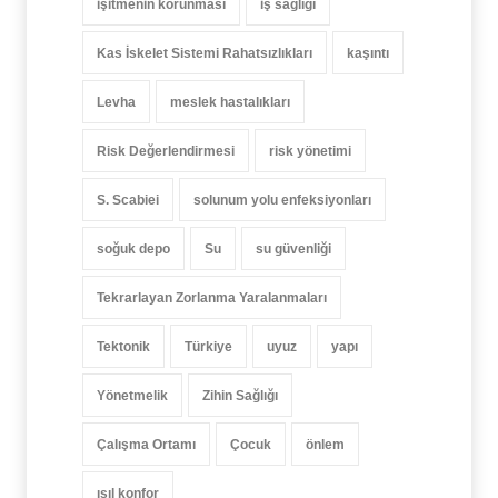
işitmenin korunması
iş sağlığı
Kas İskelet Sistemi Rahatsızlıkları
kaşıntı
Levha
meslek hastalıkları
Risk Değerlendirmesi
risk yönetimi
S. Scabiei
solunum yolu enfeksiyonları
soğuk depo
Su
su güvenliği
Tekrarlayan Zorlanma Yaralanmaları
Tektonik
Türkiye
uyuz
yapı
Yönetmelik
Zihin Sağlığı
Çalışma Ortamı
Çocuk
önlem
ısıl konfor