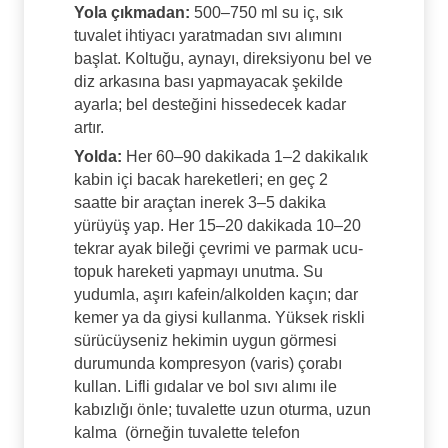
Yola çıkmadan:
500–750 ml su iç, sık
tuvalet ihtiyacı yaratmadan sıvı alımını
başlat. Koltuğu, aynayı, direksiyonu bel ve
diz arkasına bası yapmayacak şekilde
ayarla; bel desteğini hissedecek kadar
artır.
Yolda:
Her 60–90 dakikada 1–2 dakikalık
kabin içi bacak hareketleri; en geç 2
saatte bir araçtan inerek 3–5 dakika
yürüyüş yap. Her 15–20 dakikada 10–20
tekrar ayak bileği çevrimi ve parmak ucu-
topuk hareketi yapmayı unutma. Su
yudumla, aşırı kafein/alkolden kaçın; dar
kemer ya da giysi kullanma. Yüksek riskli
sürücüyseniz hekimin uygun görmesi
durumunda kompresyon (varis) çorabı
kullan. Lifli gıdalar ve bol sıvı alımı ile
kabızlığı önle; tuvalette uzun oturma, uzun
kalma
(örneğin tuvalette telefon