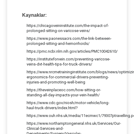
Kaynaklar:
https://chicagoveininstitute.com/the-impact-of-
prolonged-sitting-on-varicose-veins/
https://www.paonessacrs.com/the-link-between-
prolonged-sitting-and-hemorrhoids/
https://pmc.ncbi.nlm.nih.gov/articles/PMC10042610/
https://instituteforvein.com/preventing-varicose-
veins-dvt-health-tips-for-truck-drivers/
https://www.nrcmetraininginstitute.com/blogs/news/optimizi
ergonomics-for-commercial-drivers-preventing-
injuries-and-promoting-well-being
https://theveinplaceoc.com/how-sitting-or-
standing-all-day-impacts-your-vein-health/
https://www.cdc.gov/niosh/motor-vehicle/long-
haul-truck-drivers/index.html?
https://www.ouh.nhs.uk/media/11ecmwc1/79307ptravelling.p
https://www.northamptongeneral.nhs.uk/Services/Our-
Clinical-Services-and-
Departments/Surgery/Vascular-