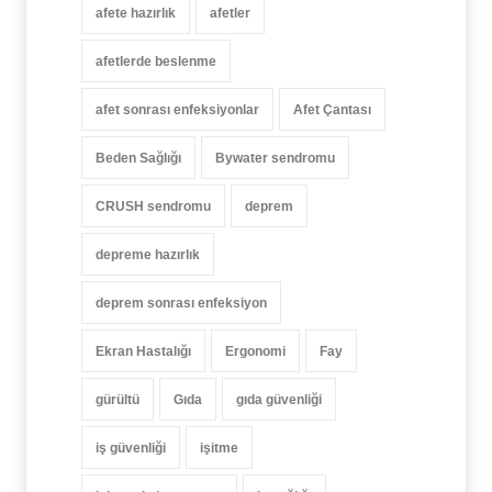
afete hazırlık
afetler
afetlerde beslenme
afet sonrası enfeksiyonlar
Afet Çantası
Beden Sağlığı
Bywater sendromu
CRUSH sendromu
deprem
depreme hazırlık
deprem sonrası enfeksiyon
Ekran Hastalığı
Ergonomi
Fay
gürültü
Gıda
gıda güvenliği
iş güvenliği
işitme