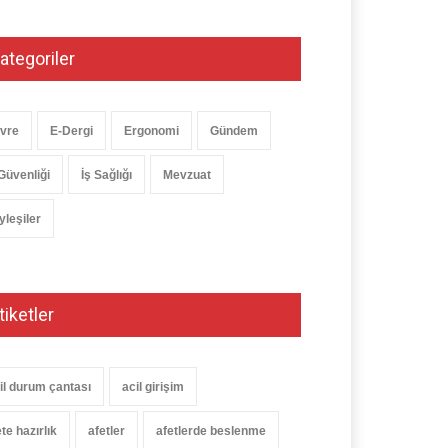
ategoriler
vre
E-Dergi
Ergonomi
Gündem
 Güvenliği
İş Sağlığı
Mevzuat
yleşiler
tiketler
il durum çantası
acil girişim
te hazırlık
afetler
afetlerde beslenme