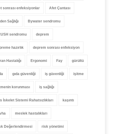
et sonrası enfeksiyonlar
Afet Çantası
den Sağlığı
Bywater sendromu
USH sendromu
deprem
preme hazırlık
deprem sonrası enfeksiyon
ran Hastalığı
Ergonomi
Fay
gürültü
da
gıda güvenliği
iş güvenliği
işitme
itmenin korunması
iş sağlığı
s İskelet Sistemi Rahatsızlıkları
kaşıntı
vha
meslek hastalıkları
sk Değerlendirmesi
risk yönetimi