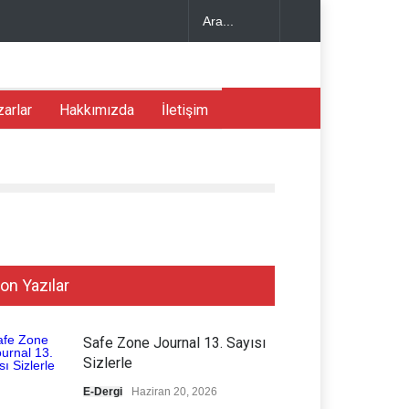
yasında Stratejik Dengeler
tleri ve Fiziksel Kapasite Değerlendirmesi (İşe
zarlar
Hakkımızda
İletişim
Robotik Çalışma Ortamlarında İnsan Hatası:
isk Yönetimi ve Sistem Tasarımı Perspektifi
on Yazılar
Safe Zone Journal 13. Sayısı
Sizlerle
E-Dergi
Haziran 20, 2026