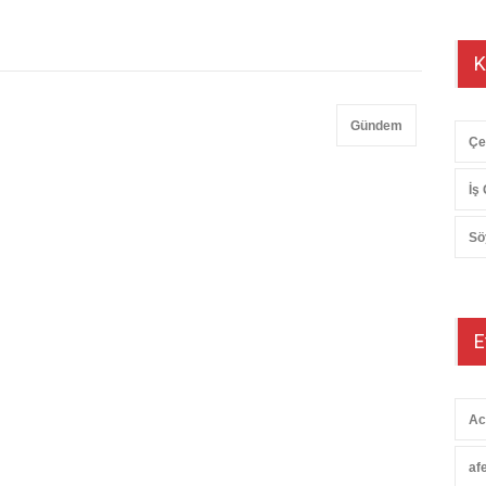
K
Gündem
Çe
İş
Sö
E
Ac
afe