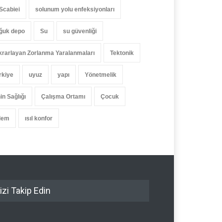
 Scabiei
solunum yolu enfeksiyonları
ğuk depo
Su
su güvenliği
krarlayan Zorlanma Yaralanmaları
Tektonik
rkiye
uyuz
yapı
Yönetmelik
in Sağlığı
Çalışma Ortamı
Çocuk
lem
ısıl konfor
izi Takip Edin