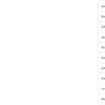
af
Be
CR
de
Ek
Gı
iş
Ka
Le
Ri