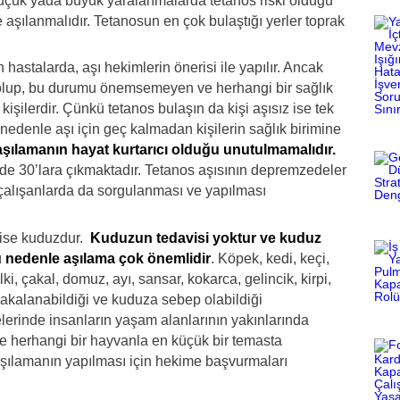
küçük yâda büyük yaralanmalarda tetanos riski olduğu
 aşılanmalıdır. Tetanosun en çok bulaştığı yerler toprak
hastalarda, aşı hekimlerin önerisi ile yapılır. Ancak
 olup, bu durumu önemsemeyen ve herhangi bir sağlık
lerdir. Çünkü tetanos bulaşın da kişi aşısız ise tek
Bu nedenle aşı için geç kalmadan kişilerin sağlık birimine
şılamanın hayat kurtarıcı olduğu unutulmamalıdır.
zde 30’lara çıkmaktadır. Tetanos aşısının depremzedeler
çalışanlarda da sorgulanması ve yapılması
k ise kuduzdur.
Kuduzun tedavisi yoktur ve kuduz
u nedenle aşılama çok önemlidir
. Köpek, kedi, keçi,
ilki, çakal, domuz, ayı, sansar, kokarca, gelincik, kirpi,
akalanabildiği ve kuduza sebep olabildiği
lerinde insanların yaşam alanlarının yakınlarında
lere herhangi bir hayvanla en küçük bir temasta
aşılamanın yapılması için hekime başvurmaları