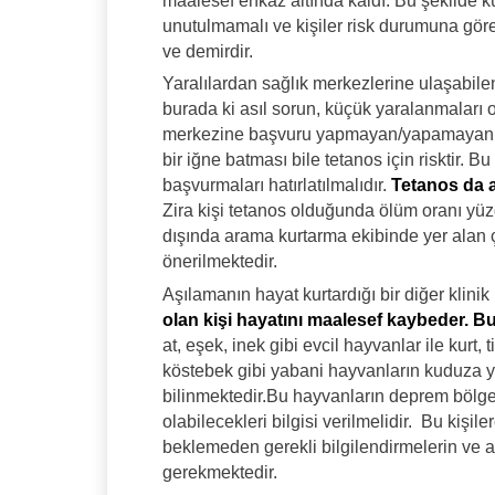
maalesef enkaz altında kaldı. Bu şekilde 
unutulmamalı ve kişiler risk durumuna göre
ve demirdir.
Yaralılardan sağlık merkezlerine ulaşabilen 
burada ki asıl sorun, küçük yaralanmaları
merkezine başvuru yapmayan/yapamayan kişi
bir iğne batması bile tetanos için risktir. 
başvurmaları hatırlatılmalıdır.
Tetanos da a
Zira kişi tetanos olduğunda ölüm oranı yü
dışında arama kurtarma ekibinde yer alan 
önerilmektedir.
Aşılamanın hayat kurtardığı bir diğer klini
olan kişi hayatını maalesef kaybeder. B
at, eşek, inek gibi evcil hayvanlar ile kurt, t
köstebek gibi yabani hayvanların kuduza y
bilinmektedir.Bu hayvanların deprem bölge
olabilecekleri bilgisi verilmelidir. Bu kişi
beklemeden gerekli bilgilendirmelerin ve 
gerekmektedir.