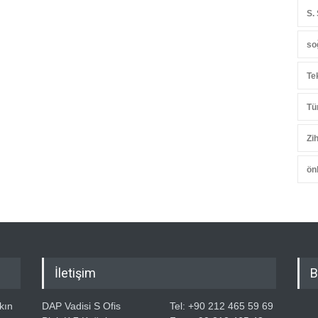
S.
so
Te
Tü
Zih
ön
İletişim
B
kın
DAP Vadisi S Ofis
Tel: +90 212 465 59 69