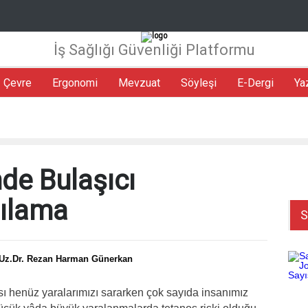
hatları ve Mevzuat Işığında "İşçi Hatası" ve
İş Sağlığı Güvenliği Platformu
Geleceğin İş Dün
umluluk Sınırları
nel Kardiyorespiratuvar Kapasitenin Çalışma Yaşamı
Uygunluk Tes
Çevre
Ergonomi
Mevzuat
Söyleşi
E-Dergi
Ya
i Etkileri
Uygunluk)
da İnsan
İş Güvenliğinde Kaza Kök Sebep Analizi
Otomasyon ve 
Standartlar, R
de Bulaşıcı
şılama
S
Uz.Dr. Rezan Harman Günerkan
ı henüz yaralarımızı sararken çok sayıda insanımız